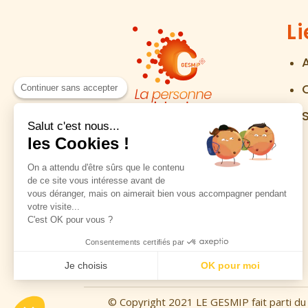
Li
Continuer sans accepter
Salut c'est nous...
Groupement des Épiceries
les Cookies !
Sociales et Solidaires
de Midi-Pyrénnées
On a attendu d'être sûrs que le contenu
de ce site vous intéresse avant de
vous déranger, mais on aimerait bien vous accompagner pendant
Rejoignez-nous sur
votre visite...
Facebook
C'est OK pour vous ?
pour plus d’actualités :
Consentements certifiés par
Je choisis
OK pour moi
Axeptio consent
Plateforme de Gestion du Consentement : Personnalisez vos
© Copyright 2021 LE GESMIP fait parti du
Notre plateforme vous permet d'adapter et de gérer vos param