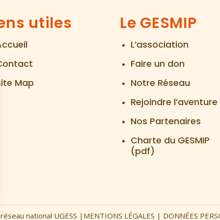
ens utiles
Le GESMIP
Accueil
L’association
Contact
Faire un don
Site Map
Notre Réseau
Rejoindre l’aventure
Nos Partenaires
Charte du GESMIP
(pdf)
 Options
 réseau national
UGESS
|
MENTIONS LÉGALES
|
DONNÉES PERS
ètres de confidentialité, en garantissant la conformité avec le